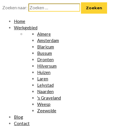
Zoeken naar:
Home
Werkgebied
Almere
Amsterdam
Blaricum
Bussum
Dronten
Hilversum
Huizen
Laren
Lelystad
Naarden
's Graveland
Weesp
Zeewolde
Blog
Contact