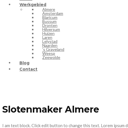
Werkgebied
Almere
Amsterdam
Blaricum
Bussum
Dronten
Hilversum
Huizen
Laren
Lelystad
Naarden
's Graveland
Weesp
Zeewolde
Blog
Contact
Slotenmaker Almere
I am text block. Click edit button to change this text. Lorem ipsum do